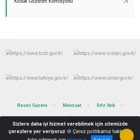
Kolluk Gözetim Komisyonu
Resmi Gazete
Mevzuat
Sıfır Atık
Resmi İlan Portalı
Sizlere daha iyi hizmet verebilmek için sitemizde
çerezlere yer veriyoruz
🍪 Çerez politikamız hakkında
Cumhuriyet Mah. 278 Sok. No: 3 09900 Nazilli /AYDIN
bilgi edinmek için
tıklayınız