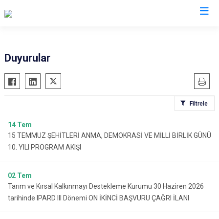
Aydın
Duyurular
Bozdoğan
Köşk
Buharkent
Kuşadası
Filtrele
Çine
Kuyucak
Didim
Nazilli
14
Tem
15 TEMMUZ ŞEHİTLERİ ANMA, DEMOKRASİ VE MİLLİ BİRLİK GÜNÜ
Germencik
Söke
10. YILI PROGRAM AKIŞI
İncirliova
Sultanhisar
Karacasu
Yenipazar
02
Tem
Karpuzlu
Efeler
Tarım ve Kırsal Kalkınmayı Destekleme Kurumu 30 Haziren 2026
Koçarlı
tarihinde IPARD III Dönemi ON İKİNCİ BAŞVURU ÇAĞRI İLANI