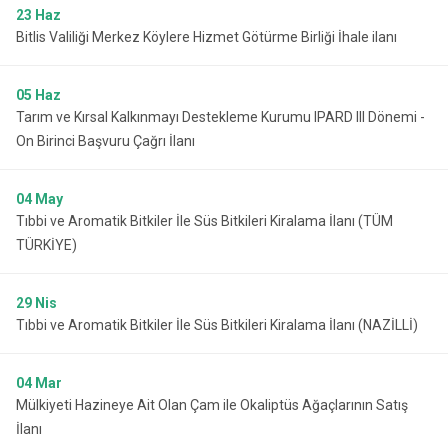
23
Haz
Bitlis Valiliği Merkez Köylere Hizmet Götürme Birliği İhale ilanı
05
Haz
Tarım ve Kırsal Kalkınmayı Destekleme Kurumu IPARD III Dönemi -
On Birinci Başvuru Çağrı İlanı
04
May
Tıbbi ve Aromatik Bitkiler İle Süs Bitkileri Kiralama İlanı (TÜM
TÜRKİYE)
29
Nis
Tıbbi ve Aromatik Bitkiler İle Süs Bitkileri Kiralama İlanı (NAZİLLİ)
04
Mar
Mülkiyeti Hazineye Ait Olan Çam ile Okaliptüs Ağaçlarının Satış
İlanı