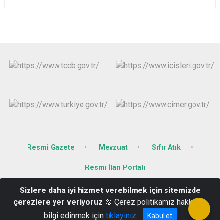
Resmi Gazete
Mevzuat
Sıfır Atık
Resmi İlan Portalı
Sizlere daha iyi hizmet verebilmek için sitemizde
Cumhuriyet Mah. 278 Sok. No: 3 09900 Nazilli /AYDIN
çerezlere yer veriyoruz
🍪 Çerez politikamız hakkında
(0256) 314 03 23 - 313 13 44
bilgi edinmek için
tıklayınız
Kabul et