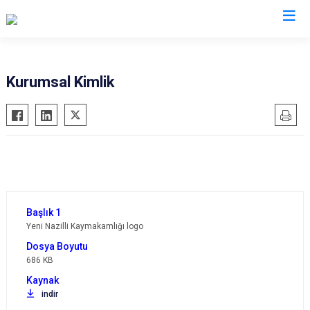
Aydın
Kurumsal Kimlik
Bozdoğan
Köşk
Buharkent
Kuşadası
Çine
Kuyucak
Didim
Nazilli
Germencik
Söke
İncirliova
Sultanhisar
Yeni Nazilli Kaymakamlığı logo
Karacasu
Yenipazar
Karpuzlu
Efeler
686 KB
Koçarlı
indir