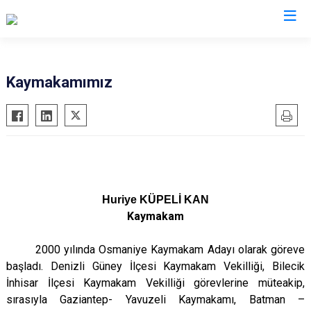
Aydın
Kaymakamımız
Bozdoğan
Köşk
Buharkent
Kuşadası
Çine
Kuyucak
Didim
Nazilli
Germencik
Söke
Huriye KÜPELİ KAN
Kaymakam
İncirliova
Sultanhisar
Karacasu
Yenipazar
2000 yılında Osmaniye Kaymakam Adayı olarak göreve
Karpuzlu
Efeler
başladı. Denizli Güney İlçesi Kaymakam Vekilliği, Bilecik
Koçarlı
İnhisar İlçesi Kaymakam Vekilliği görevlerine müteakip,
sırasıyla Gaziantep- Yavuzeli Kaymakamı, Batman –