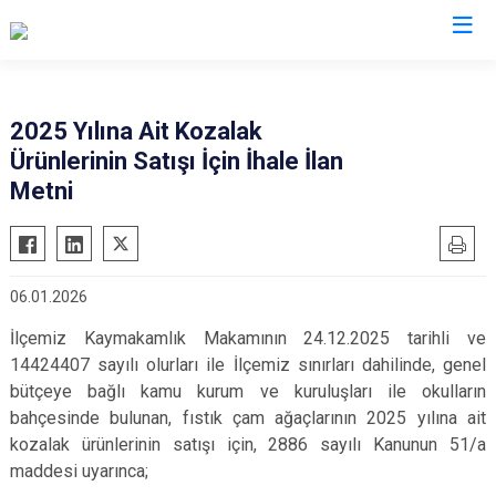
Aydın
2025 Yılına Ait Kozalak
Ürünlerinin Satışı İçin İhale İlan
Bozdoğan
Köşk
Metni
Buharkent
Kuşadası
Çine
Kuyucak
Didim
Nazilli
06.01.2026
Germencik
Söke
İlçemiz Kaymakamlık Makamının 24.12.2025 tarihli ve
İncirliova
Sultanhisar
14424407 sayılı olurları ile İlçemiz sınırları dahilinde, genel
Karacasu
Yenipazar
bütçeye bağlı kamu kurum ve kuruluşları ile okulların
Karpuzlu
Efeler
bahçesinde bulunan, fıstık çam ağaçlarının 2025 yılına ait
kozalak ürünlerinin satışı için, 2886 sayılı Kanunun 51/a
Koçarlı
maddesi uyarınca;