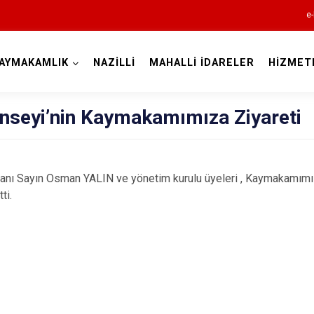
e-
AYMAKAMLIK
NAZİLLİ
MAHALLİ İDARELER
HİZMET
Aydın
onseyi’nin Kaymakamımıza Ziyareti
anı Sayın Osman YALIN ve yönetim kurulu üyeleri , Kaymakamımı
ti.
Bozdoğan
Buharkent
Çine
Didim
Germencik