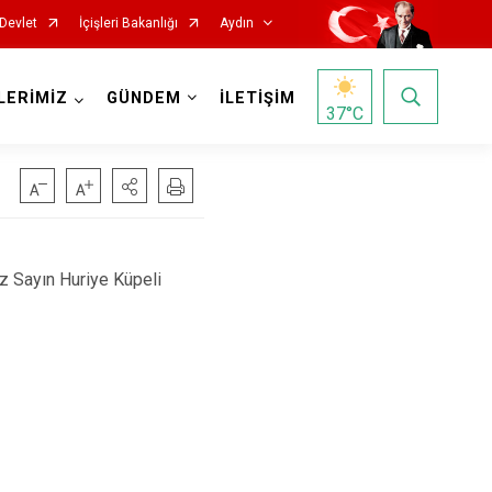
Devlet
İçişleri Bakanlığı
Aydın
LERİMİZ
GÜNDEM
İLETİŞİM
37
°C
z Sayın Huriye Küpeli
Köşk
Kuşadası
Kuyucak
Nazilli
Söke