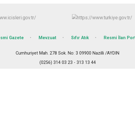
İncirliova
Karacasu
Karpuzlu
Koçarlı
smi Gazete
Mevzuat
Sıfır Atık
Resmi İlan Port
Cumhuriyet Mah. 278 Sok. No: 3 09900 Nazilli /AYDIN
(0256) 314 03 23 - 313 13 44